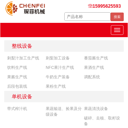
15995625593
琛菲机械
Togg
navig
整线设备
刺梨汁加工生产线
刺梨加工设备
番茄酱生产线
饮料生产线
NFC果汁生产线
果酒生产线
果酱生产线
牛奶生产装备
调配系统
后段包装线
果粉生产线
单机设备
带式榨汁机
果蔬输送、捡果及分
果蔬清洗设备
级设备
破碎、去核、取籽设
备