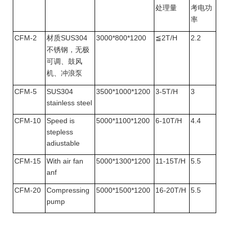
处理量
考电功
率
CFM-2
SUS304
3000*800*1200
2T/H
2.2
材质
≦
不锈钢，无极
可调、鼓风
机、冲浪泵
CFM-5
SUS304
3500*1000*1200
3-5T/H
3
stainless steel
CFM-10
Speed is
5000*1100*1200
6-10T/H
4.4
stepless
adiustable
CFM-15
With air fan
5000*1300*1200
11-15T/H
5.5
anf
CFM-20
Compressing
5000*1500*1200
16-20T/H
5.5
pump