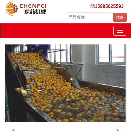
15995625593
琛菲机械
Togg
navig